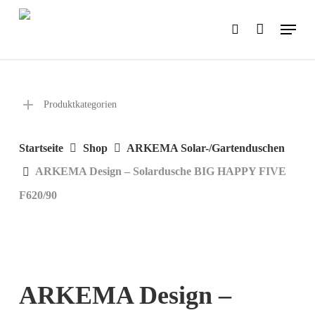
Skip
Menu
search
to
main
content
Produktkategorien
Startseite
Shop
ARKEMA Solar-/Gartenduschen
ARKEMA Design – Solardusche BIG HAPPY FIVE
F620/90
ARKEMA Design –