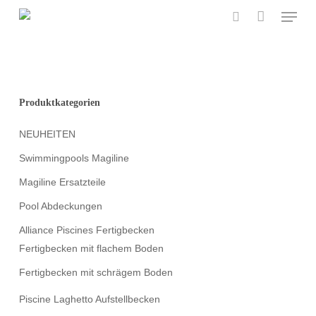
Menu
Skip
to
search
main
content
Produktkategorien
NEUHEITEN
Swimmingpools Magiline
Magiline Ersatzteile
Pool Abdeckungen
Alliance Piscines Fertigbecken
Fertigbecken mit flachem Boden
Fertigbecken mit schrägem Boden
Piscine Laghetto Aufstellbecken