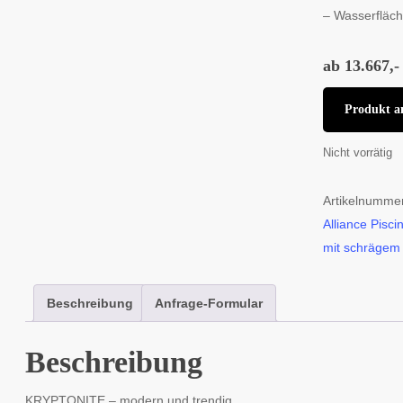
– Wasserfläc
ab 13.667,-
Produkt a
Nicht vorrätig
Artikelnumme
Alliance Pisc
mit schrägem
Beschreibung
Anfrage-Formular
Beschreibung
KRYPTONITE – modern und trendig