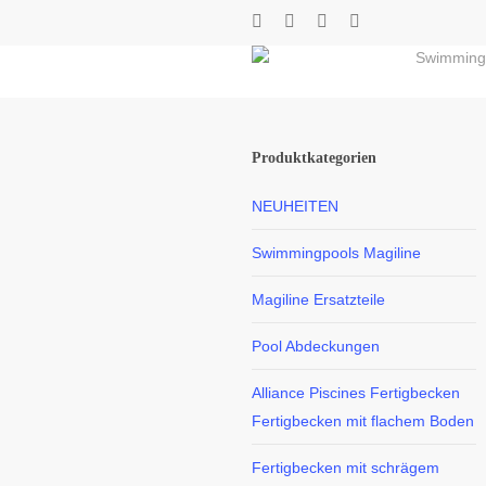
Skip
twitter
facebook
youtube
instagram
to
Swimming
main
content
Produktkategorien
NEUHEITEN
Swimmingpools Magiline
Magiline Ersatzteile
Pool Abdeckungen
Alliance Piscines Fertigbecken
Fertigbecken mit flachem Boden
Fertigbecken mit schrägem