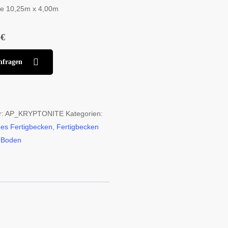
he 10,25m x 4,00m
 €
nfragen
r:
AP_KRYPTONITE
Kategorien:
ines Fertigbecken
,
Fertigbecken
 Boden