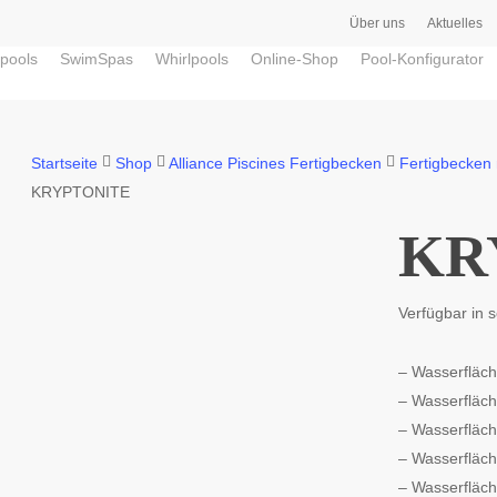
Über uns
Aktuelles
pools
SwimSpas
Whirlpools
Online-Shop
Pool-Konfigurator
Startseite
Shop
Alliance Piscines Fertigbecken
Fertigbecken
KRYPTONITE
KR
Verfügbar in 
– Wasserfläc
– Wasserfläc
– Wasserfläc
– Wasserfläc
– Wasserfläc