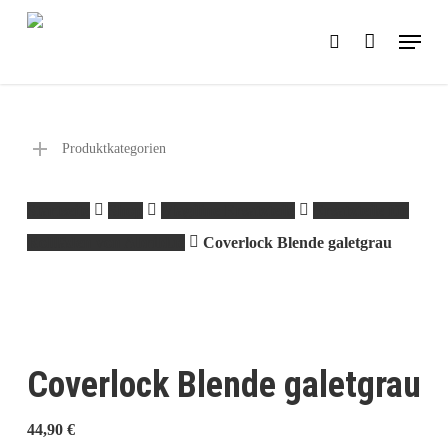
Skip
Menu
search
to
main
content
Produktkategorien
Startseite
Shop
Magiline Ersatzteile
Ersatzteile für
Rollläden von Abriblue
Coverlock Blende galetgrau
Coverlock Blende galetgrau
44,90
€