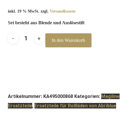
inkl. 19 % MwSt.
zzgl.
Versandkosten
Set besteht aus Blende und Auslösestift
Coverlock
In den Warenkorb
Blende
galetgrau
Menge
Artikelnummer:
KA495000868
Kategorien:
Magiline
Ersatzteile
,
Ersatzteile für Rollläden von Abriblue