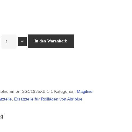
Hakenleiste
In den Warenkorb
weiss
hinten
Menge
ikelnummer:
SGC1935XB-1-1
Kategorien:
Magiline
tzteile
,
Ersatzteile für Rollläden von Abriblue
ng