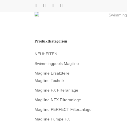
Skip
twitter
facebook
youtube
instagram
to
Swimming
main
content
Produktkategorien
NEUHEITEN
Swimmingpools Magiline
Magiline Ersatzteile
Magiline Technik
Magiline FX Filteranlage
Magiline NFX Filteranlage
Magiline PERFECT Filteranlage
Magiline Pumpe FX