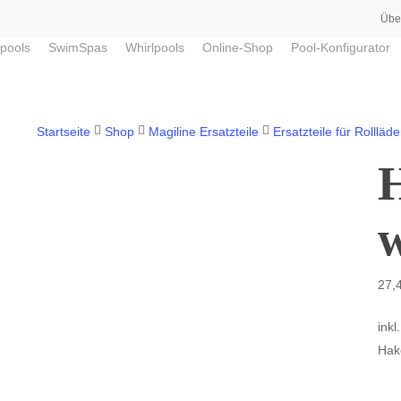
Übe
pools
SwimSpas
Whirlpools
Online-Shop
Pool-Konfigurator
Startseite
Shop
Magiline Ersatzteile
Ersatzteile für Rollläd
H
w
27,
inkl
Hake