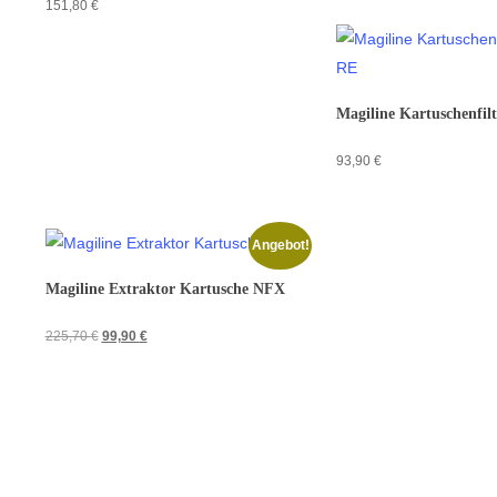
151,80
€
Magiline Kartuschenfil
93,90
€
Angebot!
Magiline Extraktor Kartusche NFX
Ursprünglicher
Aktueller
225,70
€
99,90
€
Preis
Preis
war:
ist:
225,70 €
99,90 €.