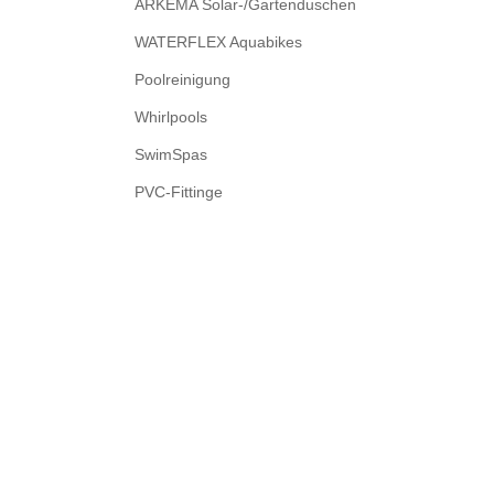
ARKEMA Solar-/Gartenduschen
WATERFLEX Aquabikes
Poolreinigung
Whirlpools
SwimSpas
PVC-Fittinge