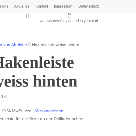
r uns
Aktuelles
Kontakt
Impressum
Datenschutz
search
0
was successfully added to your cart.
en von Abriblue
Hakenleiste weiss hinten
akenleiste
eiss hinten
40
€
. 19 % MwSt.
zzgl.
Versandkosten
nleiste für die Seite an der Rollladenachse