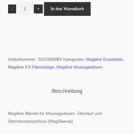
Blende
In den Warenkorb
sand
Menge
Artikelnummer:
SGC0580BX
Kategorien:
Magiline Ersatzteile
,
Magiline FX Filteranlage
,
Magiline Massagedüsen
Beschreibung
Magiline Blende für Massagedüsen, Überlauf und
Überdruckanschluss (MagiSweep)