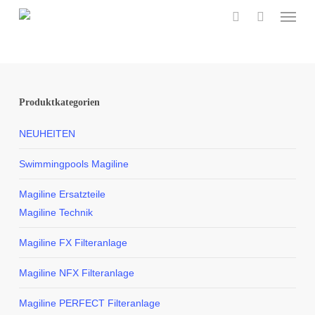
Menu
Skip
to
search
main
content
Produktkategorien
NEUHEITEN
Swimmingpools Magiline
Magiline Ersatzteile
Magiline Technik
Magiline FX Filteranlage
Magiline NFX Filteranlage
Magiline PERFECT Filteranlage