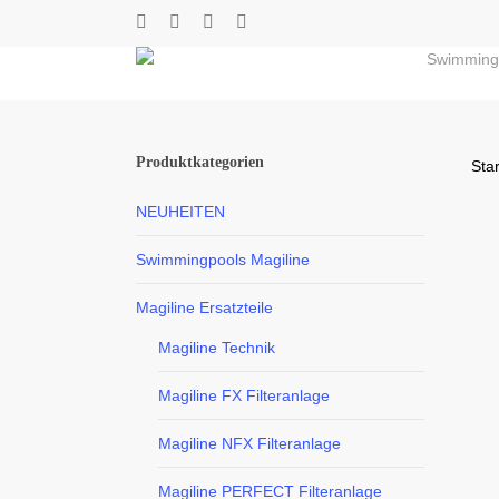
Skip
twitter
facebook
youtube
instagram
to
Swimming
main
content
Produktkategorien
Star
NEUHEITEN
Swimmingpools Magiline
Magiline Ersatzteile
Magiline Technik
Magiline FX Filteranlage
Magiline NFX Filteranlage
Magiline PERFECT Filteranlage