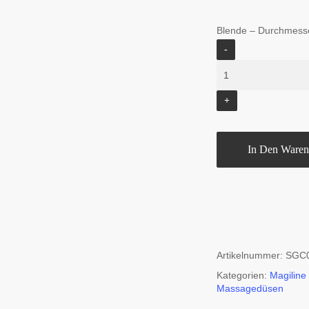
Blende – Durchmess
In Den Waren
Artikelnummer:
SGC
Kategorien:
Magiline 
Massagedüsen