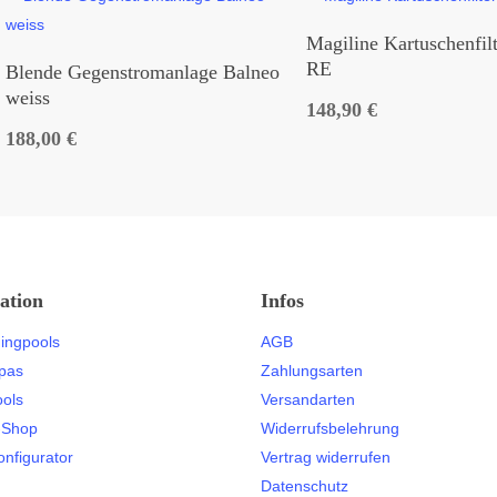
225,70 €
99,90 €.
Magiline Kartuschenfil
RE
Blende Gegenstromanlage Balneo
weiss
148,90
€
188,00
€
ation
Infos
ingpools
AGB
pas
Zahlungsarten
ools
Versandarten
-Shop
Widerrufsbelehrung
onfigurator
Vertrag widerrufen
Datenschutz