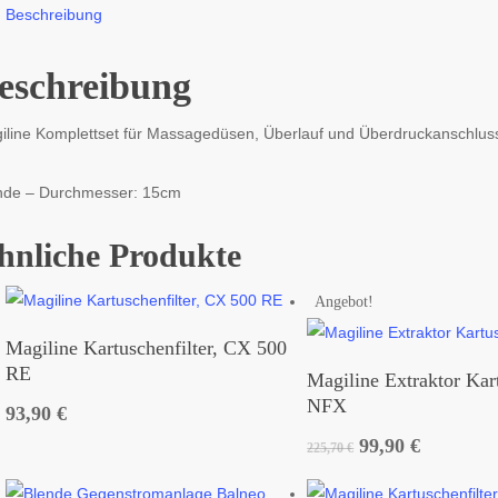
Beschreibung
eschreibung
iline Komplettset für Massagedüsen, Überlauf und Überdruckanschlu
nde – Durchmesser: 15cm
hnliche Produkte
Angebot!
Magiline Kartuschenfilter, CX 500
RE
Magiline Extraktor Kar
NFX
93,90
€
Ursprünglicher
Aktuelle
99,90
€
225,70
€
Preis
Preis
war:
ist: