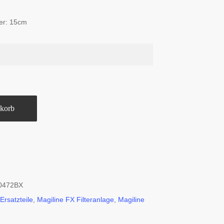
er: 15cm
korb
0472BX
Ersatzteile
,
Magiline FX Filteranlage
,
Magiline