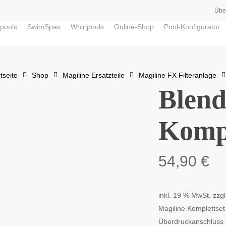
Übe
pools
SwimSpas
Whirlpools
Online-Shop
Pool-Konfigurator
tseite
Shop
Magiline Ersatzteile
Magiline FX Filteranlage
Blen
Kompl
54,90
€
inkl. 19 % MwSt.
zzg
Magiline Komplettse
Überdruckanschluss