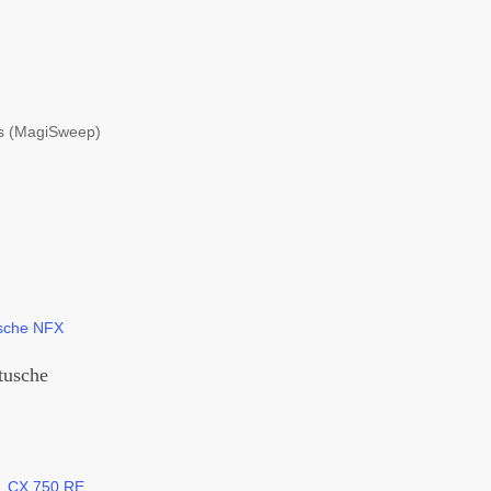
ss (MagiSweep)
tusche
r