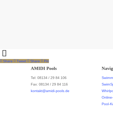
Share
Tweet
Share
Pin
AMIDI Pools
Navig
Tel: 08134 / 29 84 106
Swimm
Fax: 08134 / 29 84 116
SwimS
kontakt@amidi-pools.de
Whirlp
Online
Pool-K