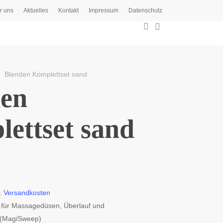
r uns
Aktuelles
Kontakt
Impressum
Datenschutz
0
search
Blenden Komplettset sand
den
ettset sand
l.
Versandkosten
t für Massagedüsen, Überlauf und
 (MagiSweep)