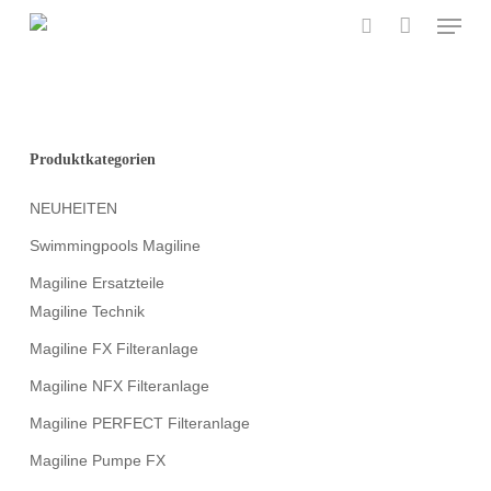
Menu
Skip
to
search
main
content
Produktkategorien
NEUHEITEN
Swimmingpools Magiline
Magiline Ersatzteile
Magiline Technik
Magiline FX Filteranlage
Magiline NFX Filteranlage
Magiline PERFECT Filteranlage
Magiline Pumpe FX