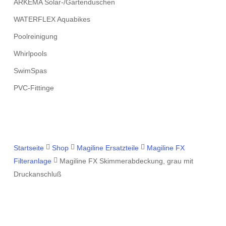
ARKEMA Solar-/Gartenduschen
WATERFLEX Aquabikes
Poolreinigung
Whirlpools
SwimSpas
PVC-Fittinge
Startseite
Shop
Magiline Ersatzteile
Magiline FX
Filteranlage
Magiline FX Skimmerabdeckung, grau mit
Druckanschluß