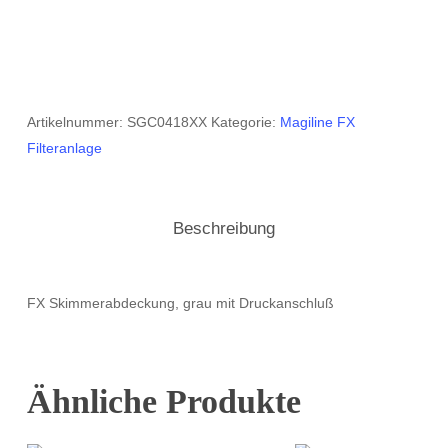
grau
mit
Druckanschluß
Menge
Artikelnummer:
SGC0418XX
Kategorie:
Magiline FX
Filteranlage
Beschreibung
FX Skimmerabdeckung, grau mit Druckanschluß
Ähnliche Produkte