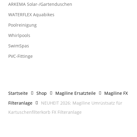
ARKEMA Solar-/Gartenduschen
WATERFLEX Aquabikes
Poolreinigung
Whirlpools
SwimSpas
PVC-Fittinge
Startseite
Shop
Magiline Ersatzteile
Magiline FX
Filteranlage
NEUHEIT 2026: Magiline Umrüstsatz für
Kartuschenfilterkorb FX Filteranlage