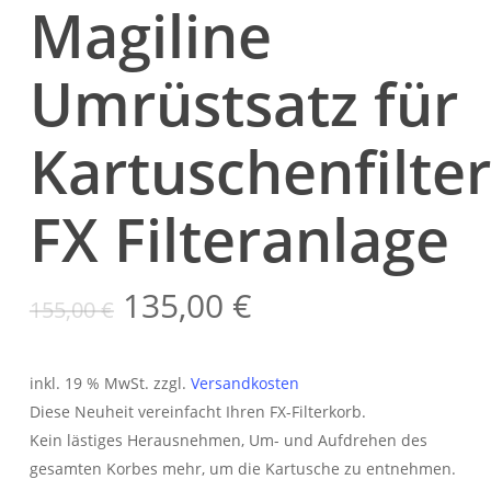
Magiline
Umrüstsatz für
Kartuschenfilte
FX Filteranlage
Ursprünglicher
Aktueller
135,00
€
155,00
€
Preis
Preis
war:
ist:
inkl. 19 % MwSt.
zzgl.
Versandkosten
155,00 €
135,00 €.
Diese Neuheit vereinfacht Ihren FX-Filterkorb.
Kein lästiges Herausnehmen, Um- und Aufdrehen des
gesamten Korbes mehr, um die Kartusche zu entnehmen.