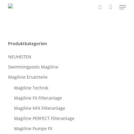
Menu
Skip
to
search
main
content
Produktkategorien
NEUHEITEN
Swimmingpools Magiline
Magiline Ersatzteile
Magiline Technik
Magiline FX Filteranlage
Magiline NFX Filteranlage
Magiline PERFECT Filteranlage
Magiline Pumpe FX