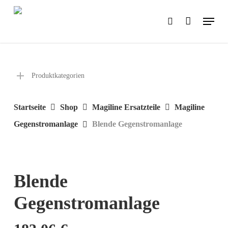
Skip
Menu
search
to
main
content
Produktkategorien
Startseite
Shop
Magiline Ersatzteile
Magiline
Gegenstromanlage
Blende Gegenstromanlage
Blende
Gegenstromanlage