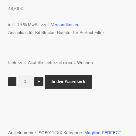
48,66
€
inkl. 19 % MwSt.
zzgl.
Versandkosten
Anschluss für Kit Stecker Booster für Perfect Filter
Lieferzeit:
Akutelle Lieferzeit circa 4 Wochen
Magiline
In den Warenkorb
Perfect
Filter
Anschluss
Kit
Stecker
Booster
Artikelnummer:
SGB0112XX
Kategorie:
Magiline PERFECT
Menge