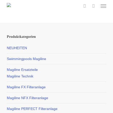
Menu
Skip
to
search
main
content
Produktkategorien
NEUHEITEN
Swimmingpools Magiline
Magiline Ersatzteile
Magiline Technik
Magiline FX Filteranlage
Magiline NFX Filteranlage
Magiline PERFECT Filteranlage