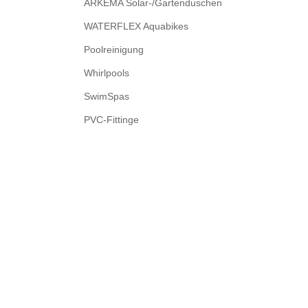
ARKEMA Solar-/Gartenduschen
WATERFLEX Aquabikes
Poolreinigung
Whirlpools
SwimSpas
PVC-Fittinge