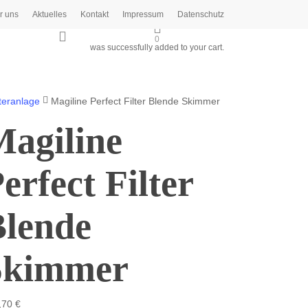
r uns
Aktuelles
Kontakt
Impressum
Datenschutz
search
0
was successfully added to your cart.
teranlage
Magiline Perfect Filter Blende Skimmer
agiline
erfect Filter
Blende
Skimmer
,70
€