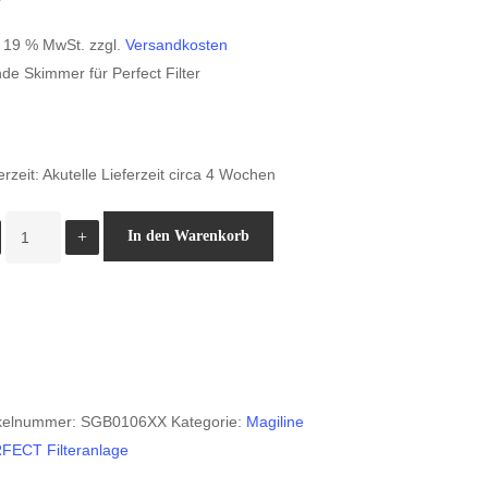
. 19 % MwSt.
zzgl.
Versandkosten
de Skimmer für Perfect Filter
erzeit:
Akutelle Lieferzeit circa 4 Wochen
Magiline
In den Warenkorb
Perfect
Filter
Blende
Skimmer
Menge
ikelnummer:
SGB0106XX
Kategorie:
Magiline
FECT Filteranlage