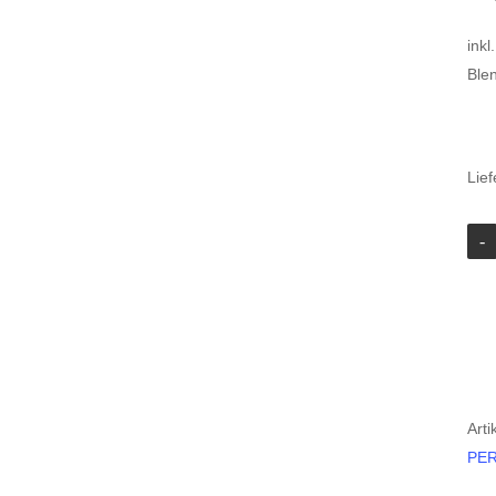
inkl
Blen
Lief
Art
PER