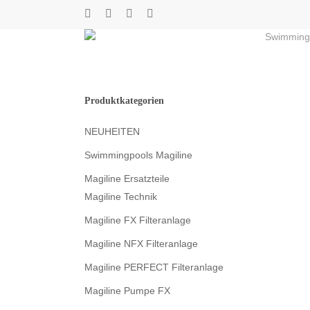
Skip
twitter
facebook
youtube
instagram
to
Swimming
main
content
Produktkategorien
NEUHEITEN
Swimmingpools Magiline
Magiline Ersatzteile
Magiline Technik
Magiline FX Filteranlage
Magiline NFX Filteranlage
Magiline PERFECT Filteranlage
Magiline Pumpe FX