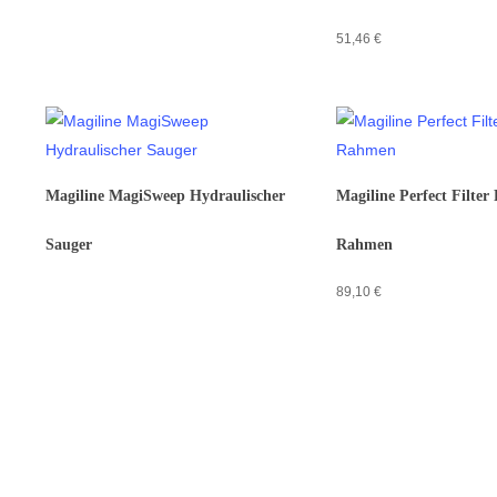
51,46
€
Magiline MagiSweep Hydraulischer
Magiline Perfect Filter 
Sauger
Rahmen
89,10
€