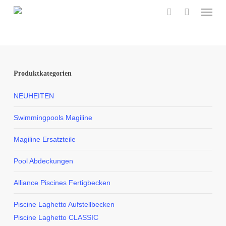
Menu
Skip
to
search
main
content
Produktkategorien
NEUHEITEN
Swimmingpools Magiline
Magiline Ersatzteile
Pool Abdeckungen
Alliance Piscines Fertigbecken
Piscine Laghetto Aufstellbecken
Piscine Laghetto CLASSIC