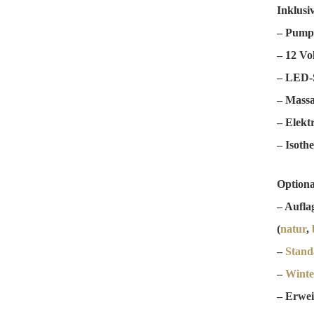
Inklusi
– Pump
– 12 Vol
– LED-S
– Massa
– Elekt
– Isoth
Optiona
– Aufla
(
natur
,
–
Stand
–
Wint
– Erwei