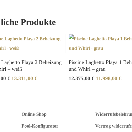
liche Produkte
e Laghetto Playa 2 Beheizung
Piscine Laghetto Playa 1 Be
Navigation
Infos
irl – weiß
und Whirl – grau
Ursprünglicher
Aktueller
Ursprünglicher
Aktu
,00
€
13.311,00
€
12.375,00
€
11.998,00
€
Swimmingpools
AGB
Preis
Preis
Preis
Prei
war:
ist:
war:
ist:
SwimSpas
Zahlungsarten
13.730,00 €
13.311,00 €.
12.375,00 €
11.9
Whirlpools
Versandarten
Online-Shop
Widerrufsbelehru
Pool-Konfigurator
Vertrag widerruf