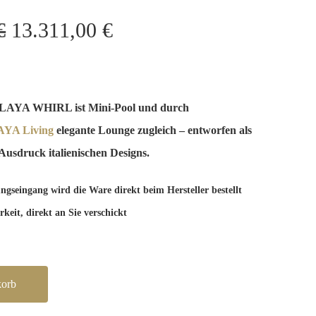
Ursprünglicher
Aktueller
€
13.311,00
€
Preis
Preis
war:
ist:
13.730,00 €
13.311,00 €.
~PLAYA WHIRL ist Mini-Pool und durch
YA Living
elegante Lounge zugleich – entworfen als
usdruck italienischen Designs.
gseingang wird die Ware direkt beim Hersteller bestellt
keit, direkt an Sie verschickt
korb