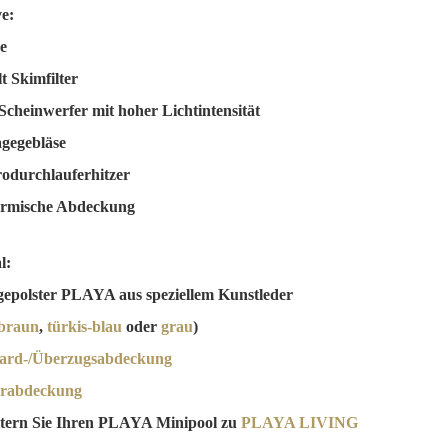
ve:
e
t Skimfilter
cheinwerfer mit hoher Lichtintensität
gegebläse
rodurchlauferhitzer
ermische Abdeckung
l:
gepolster PLAYA aus speziellem Kunstleder
braun
,
türkis-blau
oder
grau
)
ard-/Überzugsabdeckung
erabdeckung
tern Sie Ihren PLAYA Minipool zu
PLAYA LIVING