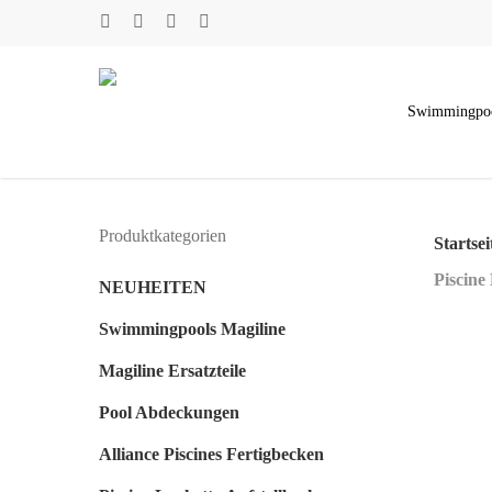
Skip
twitter
facebook
youtube
instagram
to
main
Swimmingpo
content
Produktkategorien
Startsei
Piscine
NEUHEITEN
Swimmingpools Magiline
Magiline Ersatzteile
Pool Abdeckungen
Alliance Piscines Fertigbecken