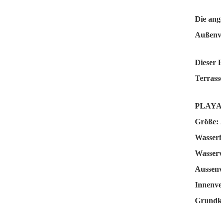
Die ang
Außenve
Dieser 
Terrass
PLAYA
Größe: 
Wasserf
Wasserv
Aussenv
Innenve
Grundko