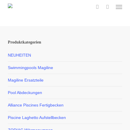
Menu
Skip
to
search
main
content
Produktkategorien
NEUHEITEN
Swimmingpools Magiline
Magiline Ersatzteile
Pool Abdeckungen
Alliance Piscines Fertigbecken
Piscine Laghetto Aufstellbecken