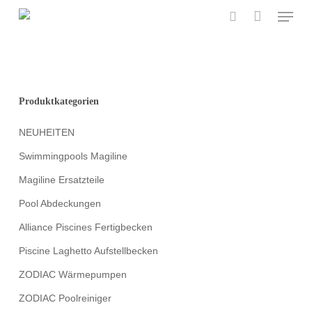
Menu
Skip
to
search
main
content
Produktkategorien
NEUHEITEN
Swimmingpools Magiline
Magiline Ersatzteile
Pool Abdeckungen
Alliance Piscines Fertigbecken
Piscine Laghetto Aufstellbecken
ZODIAC Wärmepumpen
ZODIAC Poolreiniger