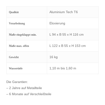
Aluminium Tech T6
Qualität
Eloxierung
Verarbeitung
L 94 x B 55 x H 116 cm
Maße eingeklappt min.
L 122 x B 55 x H 153 cm
Maße max. offen
16 kg
Gewicht
1,10 m bis 1,60 m
Wassertiefe
Die Garantien:
– 2 Jahre auf Metallteile
– 6 Monate auf Verschleißteile