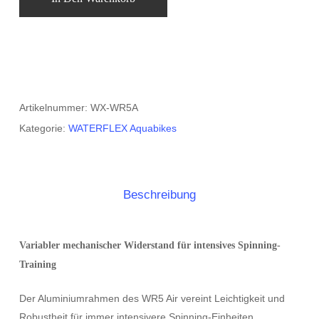
Artikelnummer:
WX-WR5A
Kategorie:
WATERFLEX Aquabikes
Beschreibung
Variabler mechanischer Widerstand für intensives Spinning-
Training
Der Aluminiumrahmen des WR5 Air vereint Leichtigkeit und
Robustheit für immer intensivere Spinning-Einheiten.