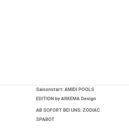
Aktuelle Neuigkeiten
Erweiterung INTEX-Sortiment
NEUHEIT 2025: ORÉ
NEUHEIT 2025: ZODIAC OP 32
Pixel
ung
Rabattaktion zum
fen
Saisonstart: AMIDI POOLS
EDITION by ARKEMA Design
AB SOFORT BEI UNS: ZODIAC
SPABOT