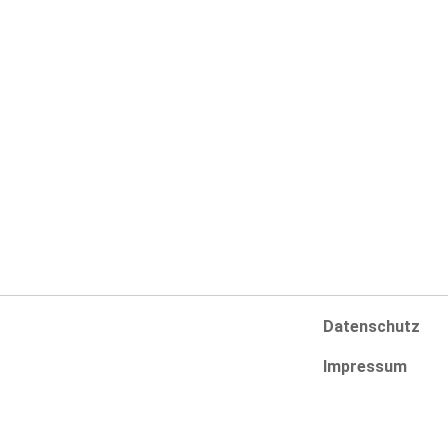
Navigation
Infos
Swimmingpools
AGB
SwimSpas
Zahlungsarten
Whirlpools
Versandarten
Online-Shop
Widerrufsbelehr
Pool-Konfigurator
Vertrag widerru
Datenschutz
Impressum