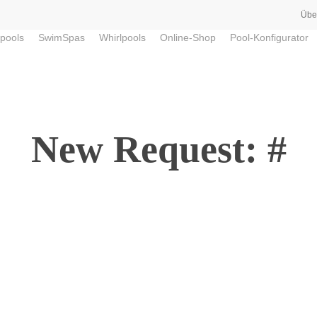
Übe
pools
SwimSpas
Whirlpools
Online-Shop
Pool-Konfigurator
New Request: #