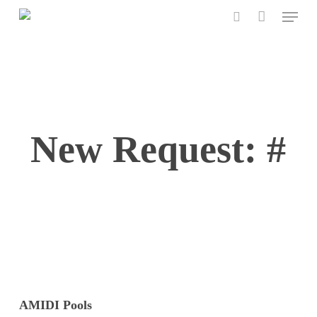
Menu
Skip
to
search
main
content
New Request: #
AMIDI Pools