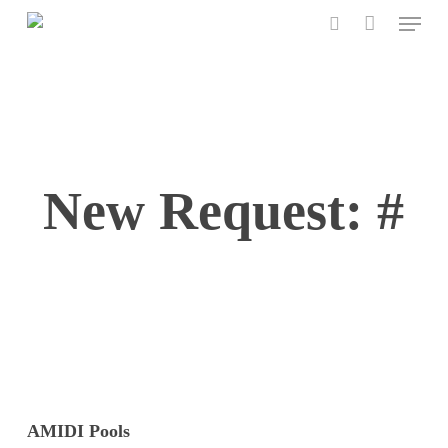
Menu
Skip
to
search
main
content
New Request: #
AMIDI Pools