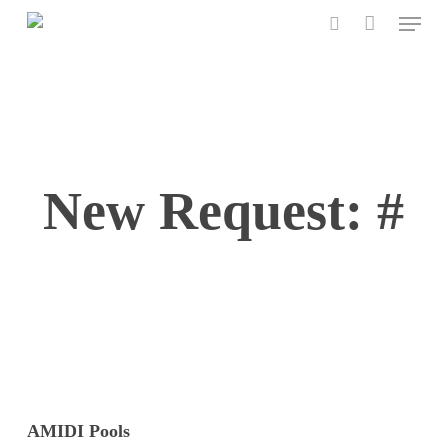
Menu
Skip
to
search
main
content
New Request: #
AMIDI Pools