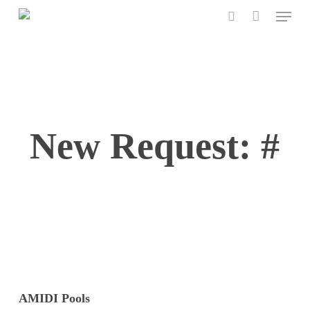
Menu
Skip
to
search
main
content
New Request: #
AMIDI Pools