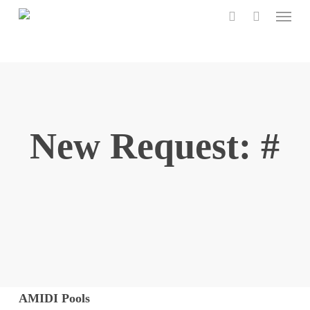
Menu
Skip
to
search
main
content
New Request: #
AMIDI Pools