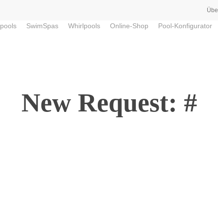
Übe
pools
SwimSpas
Whirlpools
Online-Shop
Pool-Konfigurator
New Request: #