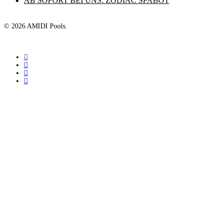
AB SOFORT BEI UNS: ZODIAC SPABOT
© 2026 AMIDI Pools.
twitter
facebook
youtube
instagram