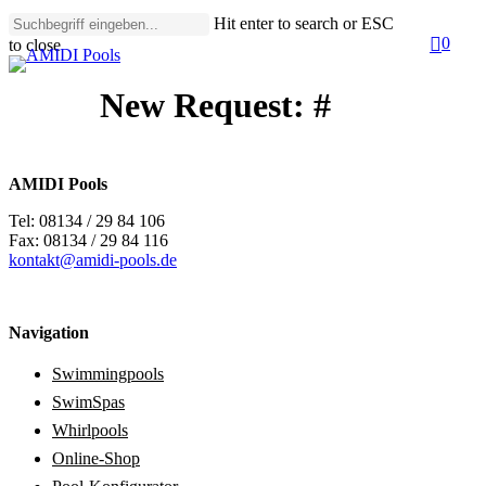
Skip
Hit enter to search or ESC
to
search
0
to close
Men
main
Close
content
Search
New Request: #
AMIDI Pools
Tel: 08134 / 29 84 106
Fax: 08134 / 29 84 116
kontakt@amidi-pools.de
Navigation
Swimmingpools
SwimSpas
Whirlpools
Online-Shop