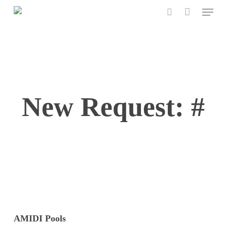
Menu
Skip
to
search
main
content
New Request: #
AMIDI Pools