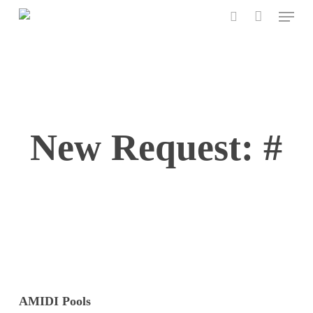
Menu
Skip
to
search
main
content
New Request: #
AMIDI Pools