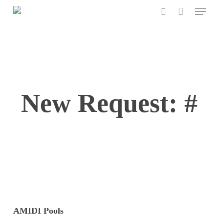
Menu
Skip
to
search
main
content
New Request: #
AMIDI Pools