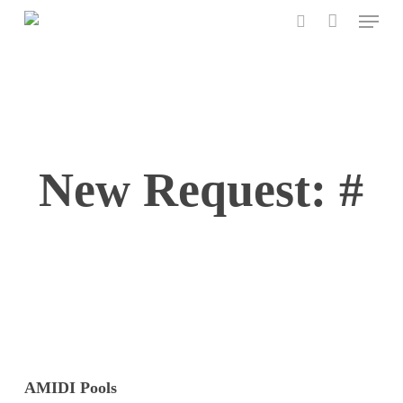
Menu
Skip
to
search
main
content
New Request: #
AMIDI Pools