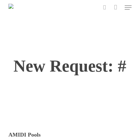
Menu
Skip
to
search
main
content
New Request: #
AMIDI Pools