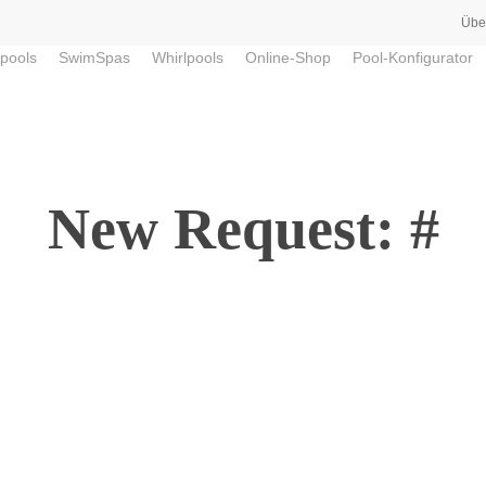
Übe
pools
SwimSpas
Whirlpools
Online-Shop
Pool-Konfigurator
New Request: #