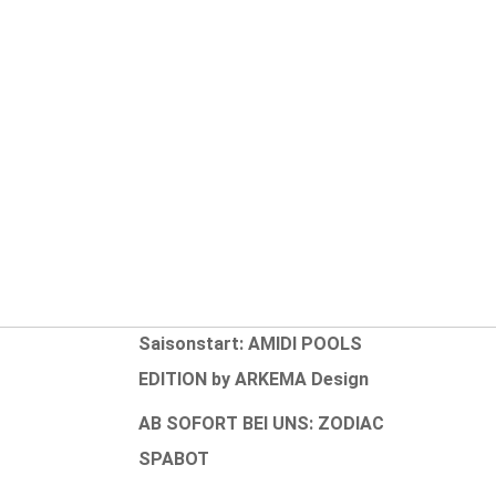
Aktuelle Neuigkeiten
Erweiterung INTEX-Sortiment
NEUHEIT 2025: ORÉ
NEUHEIT 2025: ZODIAC OP 32
Pixel
ung
Rabattaktion zum
fen
Saisonstart: AMIDI POOLS
EDITION by ARKEMA Design
AB SOFORT BEI UNS: ZODIAC
SPABOT