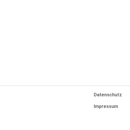
Navigation
Infos
Swimmingpools
AGB
SwimSpas
Zahlungsarten
Whirlpools
Versandarten
Online-Shop
Widerrufsbelehr
Pool-Konfigurator
Vertrag widerru
Datenschutz
Impressum