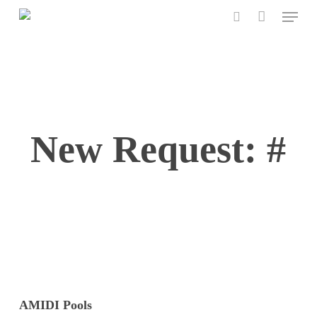
Menu
Skip
to
search
main
content
New Request: #
AMIDI Pools