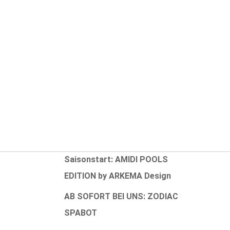
Aktuelle Neuigkeiten
Erweiterung INTEX-Sortiment
NEUHEIT 2025: ORÉ
NEUHEIT 2025: ZODIAC OP 32
Pixel
ung
Rabattaktion zum
fen
Saisonstart: AMIDI POOLS
EDITION by ARKEMA Design
AB SOFORT BEI UNS: ZODIAC
SPABOT