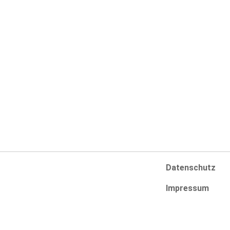
Navigation
Infos
Swimmingpools
AGB
SwimSpas
Zahlungsarten
Whirlpools
Versandarten
Online-Shop
Widerrufsbelehr
Pool-Konfigurator
Vertrag widerru
Datenschutz
Impressum