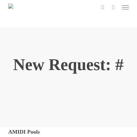
Menu
Skip
to
search
main
content
New Request: #
AMIDI Pools