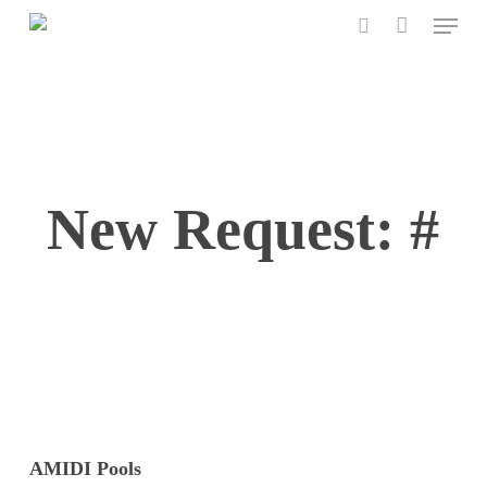
Menu
Skip
to
search
main
content
New Request: #
AMIDI Pools