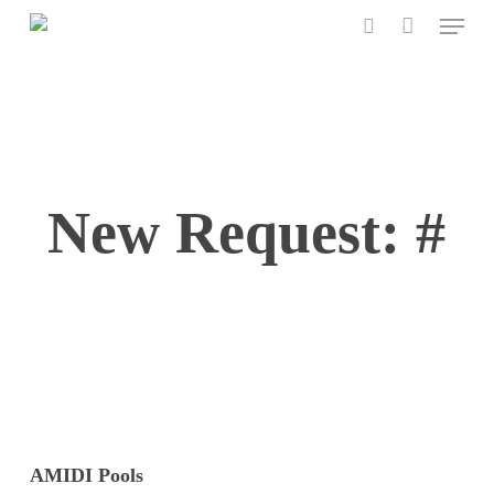
Menu
Skip
to
search
main
content
New Request: #
AMIDI Pools