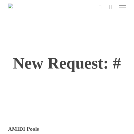
Menu
Skip
to
search
main
content
New Request: #
AMIDI Pools