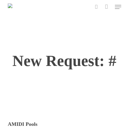
Menu
Skip
to
search
main
content
New Request: #
AMIDI Pools