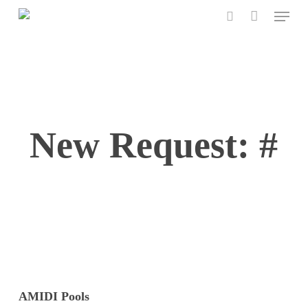
Menu
Skip
to
search
main
content
New Request: #
AMIDI Pools