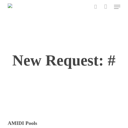
Menu
Skip
to
search
main
content
New Request: #
AMIDI Pools