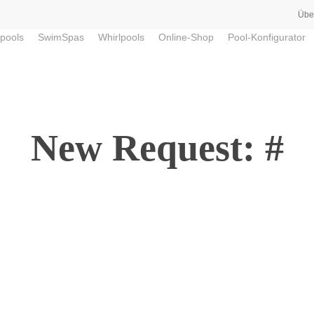
Übe
pools
SwimSpas
Whirlpools
Online-Shop
Pool-Konfigurator
New Request: #