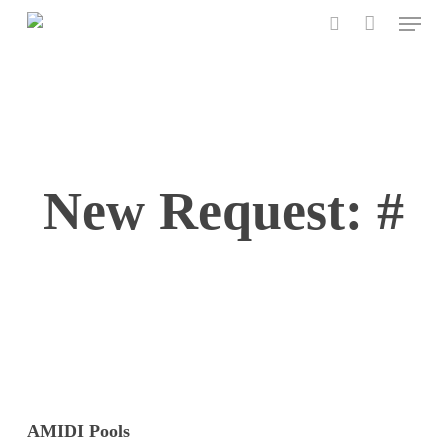
Menu
Skip
to
search
main
content
New Request: #
AMIDI Pools