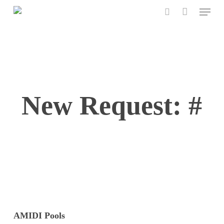
Menu
Skip
to
search
main
content
New Request: #
AMIDI Pools