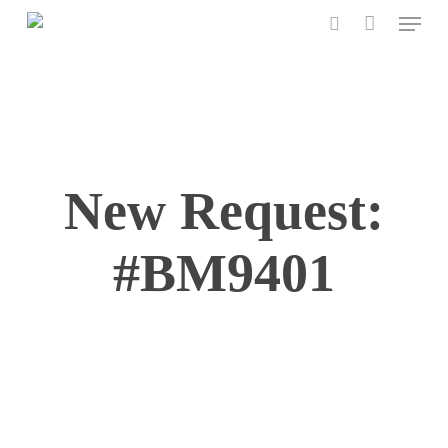
Menu
Skip
to
search
main
content
New Request:
#BM9401