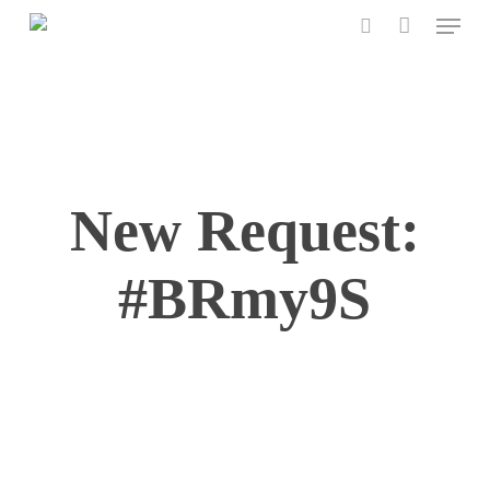
Menu
Skip
to
search
main
content
New Request:
#BRmy9S