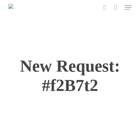
Menu
Skip
to
search
main
content
New Request:
#f2B7t2