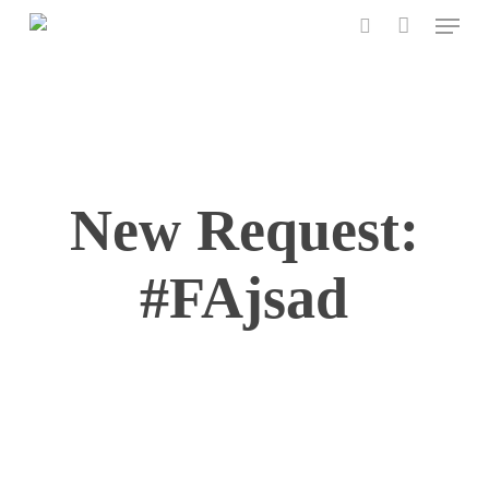
Menu
Skip
to
search
main
content
New Request:
#FAjsad