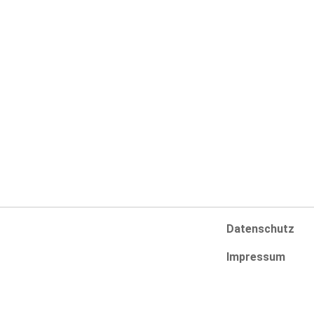
Navigation
Infos
Swimmingpools
AGB
SwimSpas
Zahlungsarten
Whirlpools
Versandarten
Online-Shop
Widerrufsbelehr
Pool-Konfigurator
Vertrag widerru
Datenschutz
Impressum