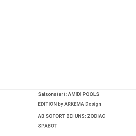
Aktuelle Neuigkeiten
Erweiterung INTEX-Sortiment
NEUHEIT 2025: ORÉ
NEUHEIT 2025: ZODIAC OP 32
Pixel
ung
Rabattaktion zum
fen
Saisonstart: AMIDI POOLS
EDITION by ARKEMA Design
AB SOFORT BEI UNS: ZODIAC
SPABOT