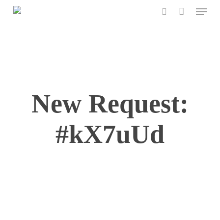
Menu
Skip
to
search
main
content
New Request:
#kX7uUd